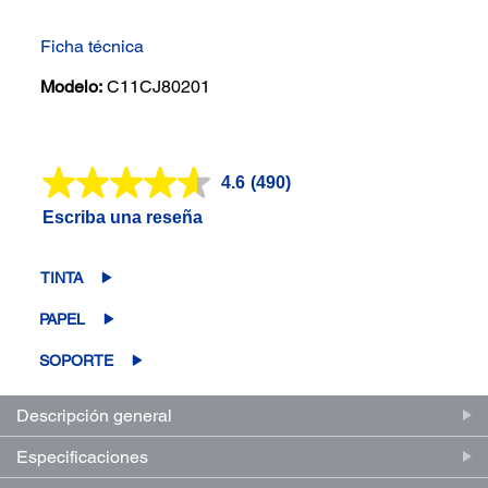
Ficha técnica
Modelo:
C11CJ80201
4.6
(490)
Lea
490
Escriba una reseña
reseñas.
Enlace
en
la
TINTA
misma
página.
PAPEL
SOPORTE
Descripción general
Especificaciones