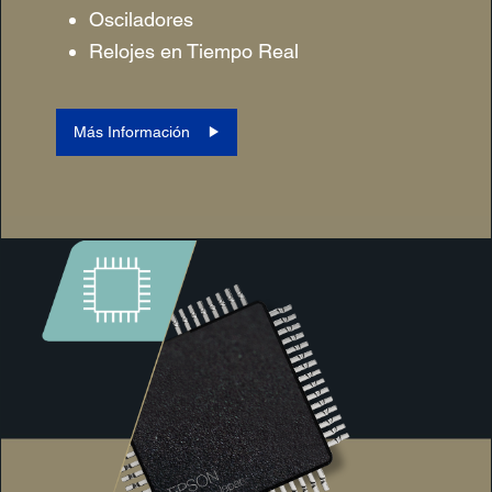
Osciladores
Relojes en Tiempo Real
Más Información