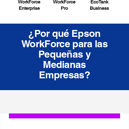
WorkForce
WorkForce
EcoTank
Gra
Enterprise
Pro
Business
¿Por qué Epson
WorkForce para las
Pequeñas y
Medianas
Empresas?