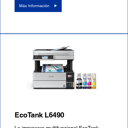
Más Información
EcoTank L6490
La impresora multifuncional EcoTank