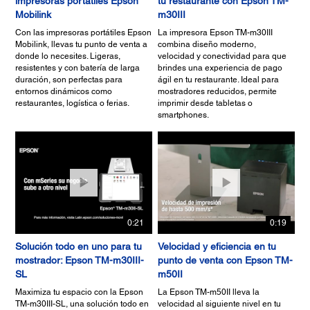
impresoras portátiles Epson
tu restaurante con Epson TM-
Mobilink
m30III
Con las impresoras portátiles Epson
La impresora Epson TM-m30III
Mobilink, llevas tu punto de venta a
combina diseño moderno,
donde lo necesites. Ligeras,
velocidad y conectividad para que
resistentes y con batería de larga
brindes una experiencia de pago
duración, son perfectas para
ágil en tu restaurante. Ideal para
entornos dinámicos como
mostradores reducidos, permite
restaurantes, logística o ferias.
imprimir desde tabletas o
smartphones.
0:21
0:19
Solución todo en uno para tu
Velocidad y eficiencia en tu
mostrador: Epson TM-m30III-
punto de venta con Epson TM-
SL
m50II
Maximiza tu espacio con la Epson
La Epson TM-m50II lleva la
TM-m30III-SL, una solución todo en
velocidad al siguiente nivel en tu