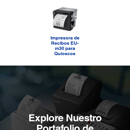
Impresora de
Recibos EU-
m30 para
Quioscos
Explore Nuestro
Portafolio de