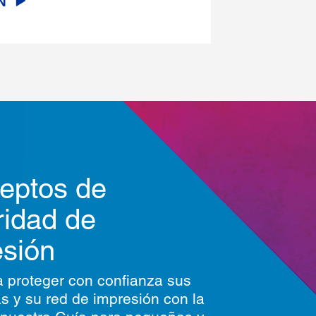
N
eptos de
ridad de
esión
 proteger con confianza sus
s y su red de impresión con la