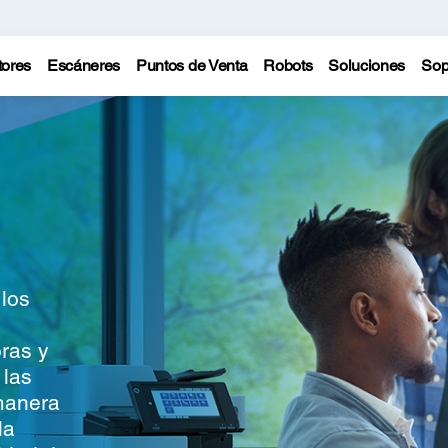
tores
Escáneres
Puntos de Venta
Robots
Soluciones
Sop
 los
ras y
 las
manera
la