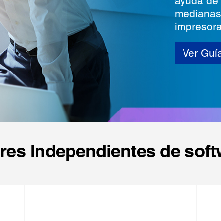
ayuda de 
medianas
impresora
Ver Guí
es Independientes de soft