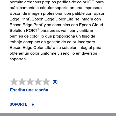
permite crear sus propios perfiles de color ICC para
prácticamente cualquier soporte en una impresora
Epson de imagen profesional compatible con Epson
2
1
Edge Print
. Epson Edge Color Lite
se integra con
2
Epson Edge Print
y se comunica con Epson Cloud
®3
Solution PORT
para crear, verificar y calibrar
perfiles de color, lo que proporciona un flujo de
trabajo completo de gestión de color. Incorpore
1
Epson Edge Color Lite
a su solución integral para
obtener un color uniforme y sencillo en diversos
soportes.
(0)
Sin
puntuación.
Escriba una reseña
Enlace
en
la
misma
SOPORTE
página.