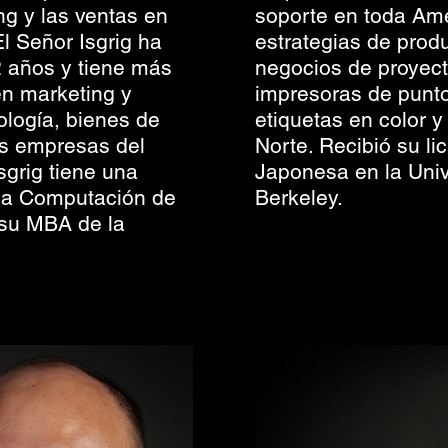
g y las ventas en
soporte en toda Amé
l Señor Isgrig ha
estrategias de prod
 años y tiene más
negocios de proyect
en marketing y
impresoras de punto
ología, bienes de
etiquetas en color y
s empresas del
Norte. Recibió su l
sgrig tiene una
Japonesa en la Univ
 la Computación de
Berkeley.
 su MBA de la