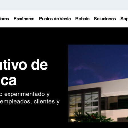
tores
Escáneres
Puntos de Venta
Robots
Soluciones
Sop
tivo de
ica
o experimentado y
 empleados, clientes y