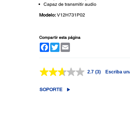
Capaz de transmitir audio
Modelo:
V12H731P02
Compartir esta página
Facebook
Twitter
Email
2.7
(3)
Escriba un
Lea
3
reseñas.
Enlace
SOPORTE
en
la
misma
página.