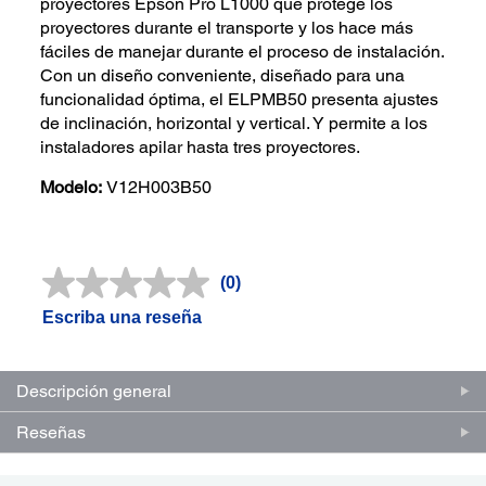
proyectores Epson Pro L1000 que protege los
proyectores durante el transporte y los hace más
fáciles de manejar durante el proceso de instalación.
Con un diseño conveniente, diseñado para una
funcionalidad óptima, el ELPMB50 presenta ajustes
de inclinación, horizontal y vertical. Y permite a los
instaladores apilar hasta tres proyectores.
Modelo:
V12H003B50
(0)
Sin
puntuación.
Escriba una reseña
Enlace
en
la
misma
Descripción general
página.
Reseñas