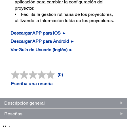
aplicación para cambiar la configuración del
proyector.
Facilita la gestión rutinaria de los proyectores,
utilizando la información leída de los proyectores.
Descargar APP para iOS ►
Descargar APP para Android ►
Ver Guía de Usuario (inglés) ►
(0)
Sin
puntuación.
Escriba una reseña
Enlace
en
la
misma
Descripción general
página.
Reseñas