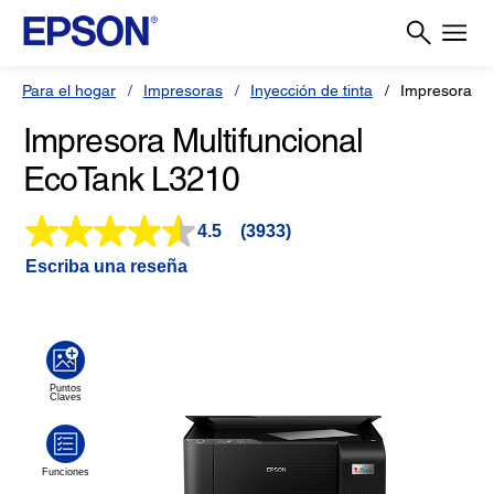
Para el hogar
Impresoras
Inyección de tinta
Impresora E
Impresora Multifuncional
EcoTank L3210
4.5
(3933)
Lea
3933
Escriba una reseña
reseñas.
Enlace
en
la
misma
página.