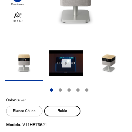
Color:
Silver
Roble
Blanco Cálido
Modelo:
V11HB76621