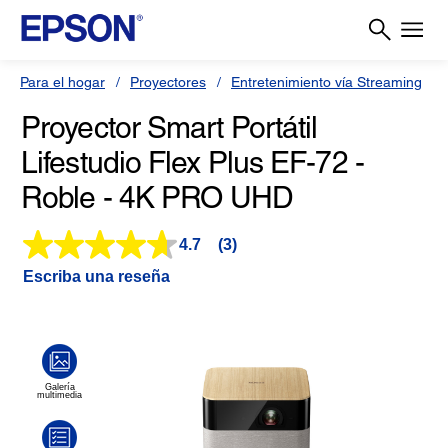
Para el hogar
Proyectores
Entretenimiento vía Streaming
Proyector Smart Portátil
Lifestudio Flex Plus EF-72 -
Roble - 4K PRO UHD
4.7
(3)
Lea
3
Escriba una reseña
reseñas.
Enlace
en
la
misma
página.