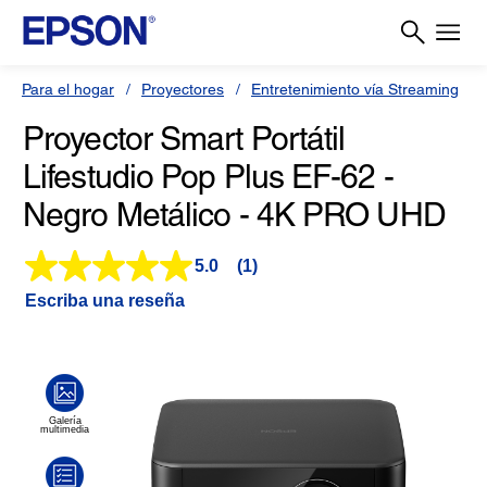
Para el hogar
Proyectores
Entretenimiento vía Streaming
Proyector Smart Portátil
Lifestudio Pop Plus EF-62 -
Negro Metálico - 4K PRO UHD
5.0
(1)
Lea
1
Escriba una reseña
reseña.
Enlace
en
la
misma
página.