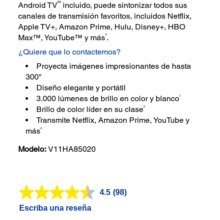
®3
Android TV
incluido, puede sintonizar todos sus
canales de transmisión favoritos, incluidos Netflix,
Apple TV+, Amazon Prime, Hulu, Disney+, HBO
4
Max™, YouTube™ y más
.
¿Quiere que lo contactemos?
Proyecta imágenes impresionantes de hasta
300"
Diseño elegante y portátil
1
3.000 lúmenes de brillo en color y blanco
2
Brillo de color líder en su clase
Transmite Netflix, Amazon Prime, YouTube y
4
más
Modelo:
V11HA85020
4.5
(98)
Lea
98
Escriba una reseña
reseñas.
Enlace