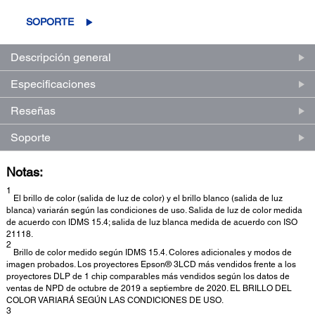
en
la
SOPORTE
misma
página.
Descripción general
Especificaciones
Reseñas
Soporte
Notas:
1
El brillo de color (salida de luz de color) y el brillo blanco (salida de luz
blanca) variarán según las condiciones de uso. Salida de luz de color medida
de acuerdo con IDMS 15.4; salida de luz blanca medida de acuerdo con ISO
21118.
2
Brillo de color medido según IDMS 15.4. Colores adicionales y modos de
imagen probados. Los proyectores Epson® 3LCD más vendidos frente a los
proyectores DLP de 1 chip comparables más vendidos según los datos de
ventas de NPD de octubre de 2019 a septiembre de 2020. EL BRILLO DEL
COLOR VARIARÁ SEGÚN LAS CONDICIONES DE USO.
3