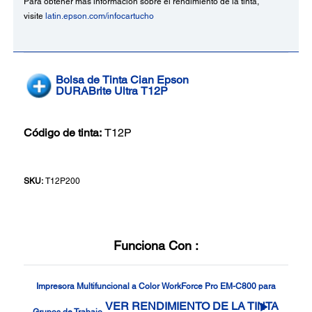
Para obtener más información sobre el rendimiento de la tinta,
visite
latin.epson.com/infocartucho
Bolsa de Tinta Cian Epson
DURABrite Ultra T12P
Código de tinta:
T12P
SKU:
T12P200
Funciona Con :
Impresora Multifuncional a Color WorkForce Pro EM-C800 para
VER RENDIMIENTO DE LA TINTA
Grupos de Trabajo