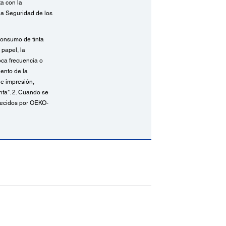
ta con la
a Seguridad de los
 consumo de tinta
 papel, la
oca frecuencia o
iento de la
de impresión,
nta". 2. Cuando se
blecidos por OEKO-