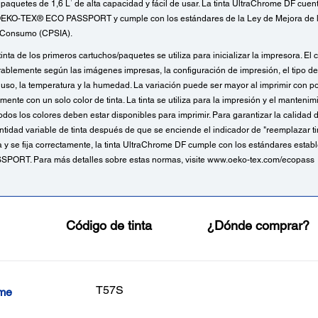
1
 paquetes de 1,6 L
de alta capacidad y fácil de usar. La tinta UltraChrome DF cuen
n OEKO-TEX® ECO PASSPORT y cumple con los estándares de la Ley de Mejora de l
 Consumo (CPSIA).
 tinta de los primeros cartuchos/paquetes se utiliza para inicializar la impresora. El
rablemente según las imágenes impresas, la configuración de impresión, el tipo de
 uso, la temperatura y la humedad. La variación puede ser mayor al imprimir con p
nte con un solo color de tinta. La tinta se utiliza para la impresión y el mantenim
odos los colores deben estar disponibles para imprimir. Para garantizar la calidad 
tidad variable de tinta después de que se enciende el indicador de "reemplazar ti
la y se fija correctamente, la tinta UltraChrome DF cumple con los estándares esta
PORT. Para más detalles sobre estas normas, visite www.oeko-tex.com/ecopass
Código de tinta
¿Dónde comprar?
T57S
ome