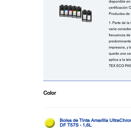
disponible en
certificació
Productos de
1. Parte de la
varía conside
frecuencia de
predominanteme
impresora, y t
queda una can
aplica a la te
TEX ECO PASS
Color
Bolsa de Tinta Amarilla UltraChr
DF T57S - 1,6L