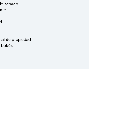
 de secado
nte
ad
tal de propiedad
s bebés