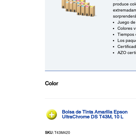
produce col
extremadame
sorprenderá
Juego de 
Colores v
Tiempos 
Los paque
Certifica
AZO certi
Color
Bolsa de Tinta Amarilla Epson
UltraChrome DS T43M, 10 L
SKU:
T43M420