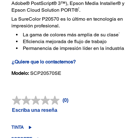
Adobe® PostScript® 3™), Epson Media Installer® y
6
Epson Cloud Solution PORT®
.
La SureColor P20570 es lo último en tecnología en
impresión profesional.
1
La gama de colores más amplia de su clase
Eficiencia mejorada de flujo de trabajo
Permanencia de impresión líder en la industria
¿Quiere que lo contactemos?
Modelo:
SCP20570SE
(0)
Sin
puntuación.
Escriba una reseña
Enlace
en
la
misma
TINTA
página.