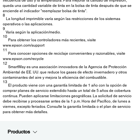
frecuencia de uso y la temperatura. Para mejorar la calidad de impresión,
queda una cantidad variable de tinta en la bolsa de tinta después de que se
enciende el indicador "reemplazar bolsa de tinta".
8
La longitud imprimible varía según las restricciones de los sistemas
operativos o las aplicaciones.
9
Varía según la aplicación/medio.
10
Para obtener los controladores más recientes, visite
www.epson.com/support
11
Para conocer opciones de reciclaje convenientes y razonables, visite
www.epson.com/recycle
12
SmartWay es una asociación innovadora de la Agencia de Protección
Ambiental de EE. UU. que reduce los gases de efecto invernadero y otros
contaminantes del aire y mejora la eficiencia del combustible.
13
El producto viene con una garantía limitada de 1 año con la opción de
comprar planes de servicio extendido hasta un total de 5 años de cobertura
continua. Pueden aplicarse limitaciones geográficas. La solicitud de servicio
debe recibirse y procesarse antes de la 1 p.m. Hora del Pacífico, de lunes a
viernes, excepto feriados. Consulte la garantía limitada o el plan de servicio
para obtener más detalles.
Productos