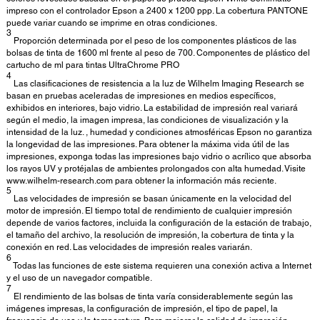
impreso con el controlador Epson a 2400 x 1200 ppp. La cobertura PANTONE
puede variar cuando se imprime en otras condiciones.
3
Proporción determinada por el peso de los componentes plásticos de las
bolsas de tinta de 1600 ml frente al peso de 700. Componentes de plástico del
cartucho de ml para tintas UltraChrome PRO
4
Las clasificaciones de resistencia a la luz de Wilhelm Imaging Research se
basan en pruebas aceleradas de impresiones en medios específicos,
exhibidos en interiores, bajo vidrio. La estabilidad de impresión real variará
según el medio, la imagen impresa, las condiciones de visualización y la
intensidad de la luz. , humedad y condiciones atmosféricas Epson no garantiza
la longevidad de las impresiones. Para obtener la máxima vida útil de las
impresiones, exponga todas las impresiones bajo vidrio o acrílico que absorba
los rayos UV y protéjalas de ambientes prolongados con alta humedad. Visite
www.wilhelm-research.com para obtener la información más reciente.
5
Las velocidades de impresión se basan únicamente en la velocidad del
motor de impresión. El tiempo total de rendimiento de cualquier impresión
depende de varios factores, incluida la configuración de la estación de trabajo,
el tamaño del archivo, la resolución de impresión, la cobertura de tinta y la
conexión en red. Las velocidades de impresión reales variarán.
6
Todas las funciones de este sistema requieren una conexión activa a Internet
y el uso de un navegador compatible.
7
El rendimiento de las bolsas de tinta varía considerablemente según las
imágenes impresas, la configuración de impresión, el tipo de papel, la