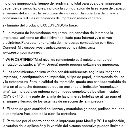
motor de impresión. El tiempo de rendimiento total para cualquier impresión
depende de varios factores, incluida la configuración de la estación de trabajo,
el tamaño del archivo, la resolución de impresión, la cobertura de tinta y la
conexión en red. Las velocidades de impresión reales variarán.
2- Tamaño del producto EXCLUYENDO la base.
3- La mayoría de las funciones requieren una conexión de Internet a la
impresora, así como un dispositivo habilitado para Internet y / o correo
electrónico. Para obtener una lista de impresoras compatibles con Epson
ConnectTM y dispositivos y aplicaciones compatibles, visite
www.epson.com/connect
4-Wi-Fi CERTIFIEDTM; el nivel de rendimiento está sujeto al rango del
enrutador utilizado. El Wi-Fi Direct® puede requerir software de impresora.
5- Los rendimientos de tinta varían considerablemente según las imágenes
impresas, la configuración de impresión, el tipo de papel, la frecuencia de uso
y la temperatura. Para la calidad de impresión, queda una cantidad variable de
tinta en el cartucho después de que se enciende el indicador "reemplazar
tinta". La impresora se entrega con un juego completo de botellas iniciales
(CMYK - 140 ml) y parte de la tinta de las primeras botellas se utiliza para el
arranque y llenado de los sistemas de inyección de la impresora.
6- El corte de gran cantidad de lienzos y materiales gruesos, pudiese requerir
el reemplazo frecuente de la cuchilla cortadora.
7- Permitido por el controlador de la impresora para Mac® y PC. La aplicación,
la versión de la aplicación y la versión del sistema operativo pueden limitar la