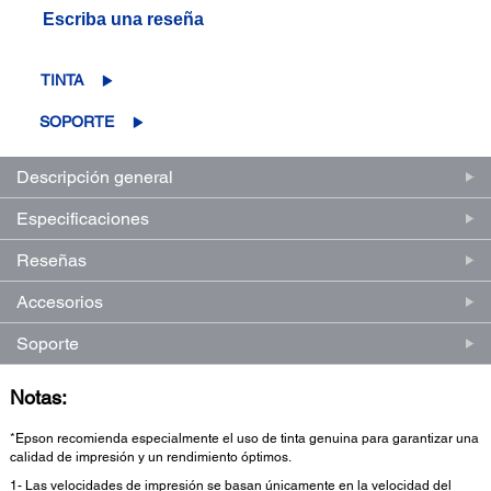
3
Escriba una reseña
reseñas.
Enlace
en
la
TINTA
misma
página.
SOPORTE
Descripción general
Especificaciones
Reseñas
Accesorios
Soporte
Notas:
*Epson recomienda especialmente el uso de tinta genuina para garantizar una
calidad de impresión y un rendimiento óptimos.
1- Las velocidades de impresión se basan únicamente en la velocidad del