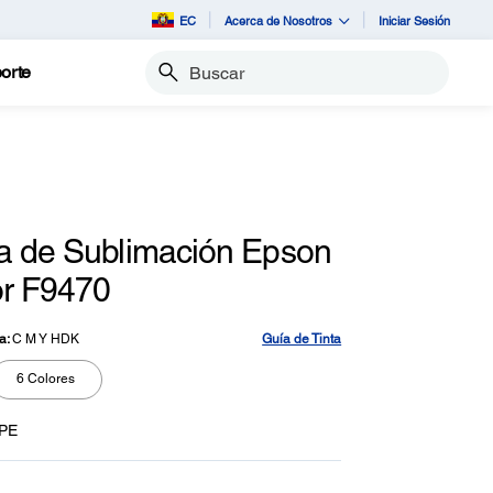
EC
Acerca de Nosotros
Iniciar Sesión
orte
Buscar
a de Sublimación Epson
r F9470
a:
C M Y HDK
Guía de Tinta
6 Colores
PE