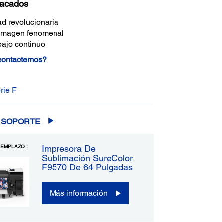
tacados
ad revolucionaria
 imagen fenomenal
bajo continuo
 contactemos?
rie F
SOPORTE
EMPLAZO :
Impresora De
Sublimación SureColor
F9570 De 64 Pulgadas
Más información