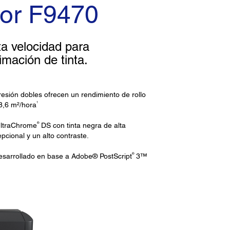
or F9470
ta velocidad para
limación de tinta.
resión dobles ofrecen un rendimiento de rollo
1
08,6 m²/hora
®
UltraChrome
DS con tinta negra de alta
cional y un alto contraste.
®
esarrollado en base a Adobe® PostScript
3™