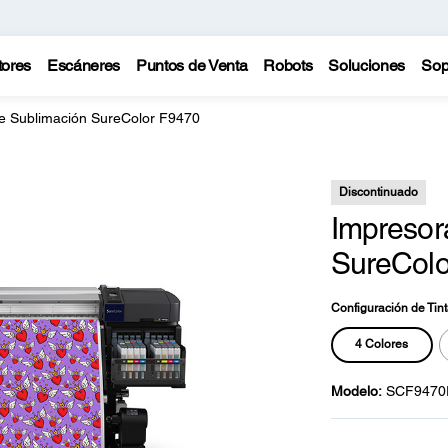
tores
Escáneres
Puntos de Venta
Robots
Soluciones
Sop
e Sublimación SureColor F9470
Discontinuado
Impresor
SureColo
Configuración de Tint
4 Colores
Modelo:
SCF9470