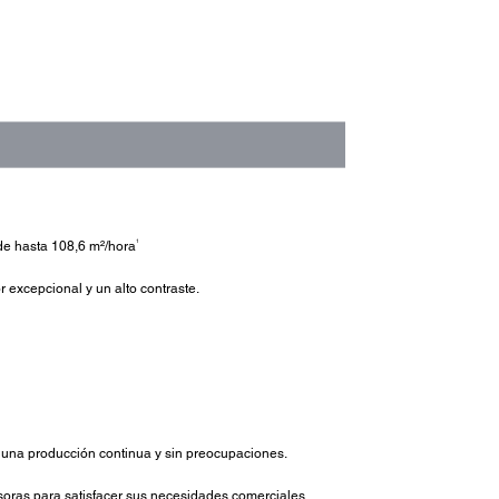
1
 de hasta 108,6 m²/hora
 excepcional y un alto contraste.
n una producción continua y sin preocupaciones.
soras para satisfacer sus necesidades comerciales.