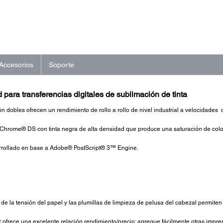
Accesorios
Soporte
 para transferencias digitales de sublimación de tinta
n dobles ofrecen un rendimiento de rollo a rollo de nivel industrial a velocidades
aChrome® DS con tinta negra de alta densidad que produce una saturación de color
arrollado en base a Adobe® PostScript® 3™ Engine.
de la tensión del papel y las plumillas de limpieza de pelusa del cabezal permite
:
ofrece una excelente relación rendimiento/precio; agregue fácilmente otras impre