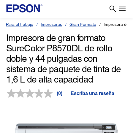
Para el trabajo
Impresoras
Gran Formato
Impresora de g
Impresora de gran formato
SureColor P8570DL de rollo
doble y 44 pulgadas con
sistema de paquete de tinta de
1,6 L de alta capacidad
(0)
Escriba una reseña
Sin
puntuación.
Enlace
en
la
misma
página.