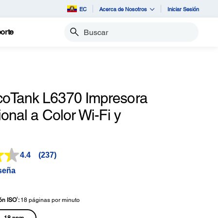
EC
Acerca de Nosotros
Iniciar Sesión
orte
Buscar
oTank L6370 Impresora
ional a Color Wi-Fi y
4.4
(237)
Lea
237
seña
reseñas.
Enlace
en
la
†
ón ISO
:
18 páginas por minuto
misma
página.
18 ppm