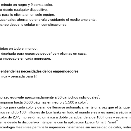
r minuto en negro y 9 ppm a color.
ar desde cualquier dispositivo.
 para tu oficina en un solo equipo.
usar calor, ahorrando energía y cuidando el medio ambiente.
aneo desde tu celular sin complicaciones.
idas en todo el mundo.
 diseñada para espacios pequeños y oficinas en casa.
ea impecable en cada impresión.
e entiende las necesidades de los emprendedores.
mica y pensada para ti!
1
emplazo equivale aproximadamente a 30 cartuchos individuales
.
2
a imprimir hasta 6.600 páginas en negro y 5.500 a color
.
nica para cada color y dejan de llenarse automáticamente una vez que el tanque 
os vendido 100 millones de EcoTanks en todo el mundo y esta es nuestra séptima
color de 2,4", impresión automática a doble cara, bandeja de 100 hojas y escáner 
®4
e desde tu dispositivo inteligente con la aplicación Epson Smart Panel
ecnología Heat-Free permite la impresión instantánea sin necesidad de calor, reduc