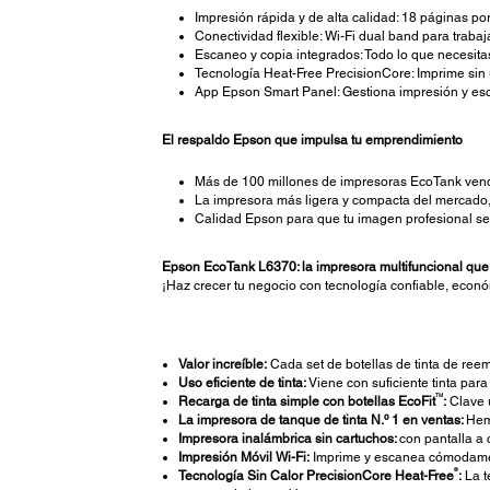
Impresión rápida y de alta calidad: 18 páginas po
Conectividad flexible: Wi-Fi dual band para trabaj
Escaneo y copia integrados: Todo lo que necesitas
Tecnología Heat-Free PrecisionCore: Imprime sin 
App Epson Smart Panel: Gestiona impresión y esc
El respaldo Epson que impulsa tu emprendimiento
Más de 100 millones de impresoras EcoTank vend
La impresora más ligera y compacta del mercado,
Calidad Epson para que tu imagen profesional s
Epson EcoTank L6370: la impresora multifuncional qu
¡Haz crecer tu negocio con tecnología confiable, econó
Valor increíble:
Cada set de botellas de tinta de re
Uso eficiente de tinta:
Viene con suficiente tinta par
TM
Recarga de tinta simple con botellas EcoFit
:
Clave ú
La impresora de tanque de tinta N.º 1 en ventas:
Hem
Impresora inalámbrica sin cartuchos:
con pantalla a 
Impresión Móvil Wi-Fi:
Imprime y escanea cómodament
®
Tecnología Sin Calor PrecisionCore Heat-Free
:
La t