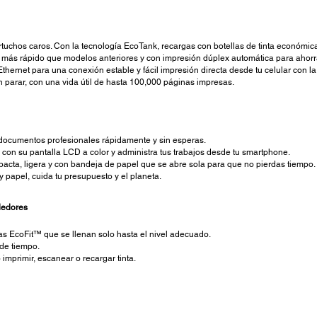
artuchos caros. Con la tecnología EcoTank, recargas con botellas de tinta económic
más rápido que modelos anteriores y con impresión dúplex automática para ahorra
thernet para una conexión estable y fácil impresión directa desde tu celular con 
n parar, con una vida útil de hasta 100,000 páginas impresas.
 documentos profesionales rápidamente y sin esperas.
l con su pantalla LCD a color y administra tus trabajos desde tu smartphone.
acta, ligera y con bandeja de papel que se abre sola para que no pierdas tiempo.
y papel, cuida tu presupuesto y el planeta.
dedores
las EcoFit™ que se llenan solo hasta el nivel adecuado.
 de tiempo.
imprimir, escanear o recargar tinta.