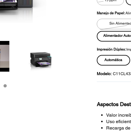
Manejo de Papel:
Ali
Sin Alimenta
Alimentador Aut
Impresión Dúplex:
Im
Automática
Modelo:
C11CL43
Aspectos Des
Valor increí
Uso eficient
Recarga de 