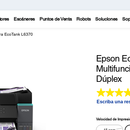
tores
Escáneres
Puntos de Venta
Robots
Soluciones
Sop
ra EcoTank L6370
Epson Ec
Multifunc
Dúplex
Escriba una re
Velocidad de Impresi
15 ppm