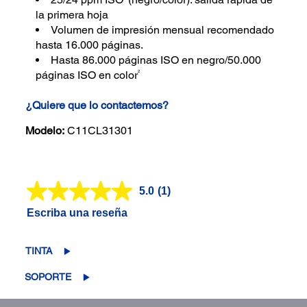
la primera hoja
Volumen de impresión mensual recomendado
hasta 16.000 páginas.
Hasta 86.000 páginas ISO en negro/50.000
2
páginas ISO en color
¿Quiere que lo contactemos?
Modelo:
C11CL31301
5.0
(1)
Lea
1
Escriba una reseña
reseña.
Enlace
en
la
TINTA
misma
página.
SOPORTE