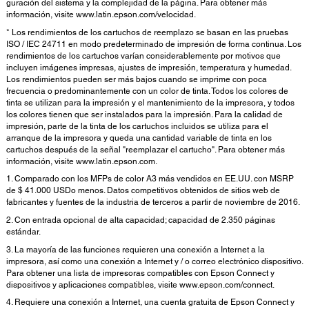
guración del sistema y la complejidad de la página. Para obtener más
información, visite www.latin.epson.com/velocidad.
* Los rendimientos de los cartuchos de reemplazo se basan en las pruebas
ISO / IEC 24711 en modo predeterminado de impresión de forma continua. Los
rendimientos de los cartuchos varían considerablemente por motivos que
incluyen imágenes impresas, ajustes de impresión, temperatura y humedad.
Los rendimientos pueden ser más bajos cuando se imprime con poca
frecuencia o predominantemente con un color de tinta. Todos los colores de
tinta se utilizan para la impresión y el mantenimiento de la impresora, y todos
los colores tienen que ser instalados para la impresión. Para la calidad de
impresión, parte de la tinta de los cartuchos incluidos se utiliza para el
arranque de la impresora y queda una cantidad variable de tinta en los
cartuchos después de la señal "reemplazar el cartucho". Para obtener más
información, visite www.latin.epson.com.
1. Comparado con los MFPs de color A3 más vendidos en EE.UU. con MSRP
de $ 41.000 USDo menos. Datos competitivos obtenidos de sitios web de
fabricantes y fuentes de la industria de terceros a partir de noviembre de 2016.
2. Con entrada opcional de alta capacidad; capacidad de 2.350 páginas
estándar.
3. La mayoría de las funciones requieren una conexión a Internet a la
impresora, así como una conexión a Internet y / o correo electrónico dispositivo.
Para obtener una lista de impresoras compatibles con Epson Connect y
dispositivos y aplicaciones compatibles, visite www.epson.com/connect.
4. Requiere una conexión a Internet, una cuenta gratuita de Epson Connect y