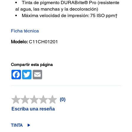
Tinta de pigmento DURABrite® Pro (resistente
al agua, las manchas y la decoloración)
Máxima velocidad de impresión: 75 ISO ppm†
Ficha técnica
Modelo:
C11CH01201
Compartir esta página
Facebook
Twitter
Email
(0)
Sin
puntuación.
Escriba una reseña
Enlace
en
la
misma
TINTA
página.