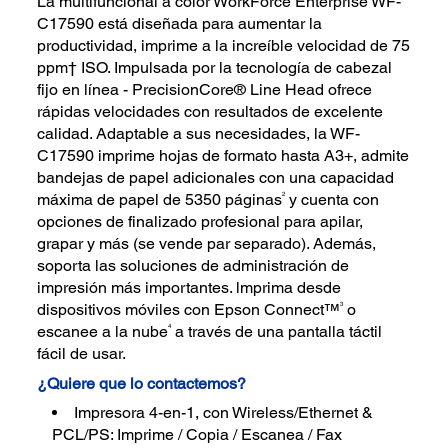
La multifuncional a color WorkForce Enterprise WF-
C17590 está diseñada para aumentar la
productividad, imprime a la increíble velocidad de 75
ppm† ISO. Impulsada por la tecnología de cabezal
fijo en línea - PrecisionCore® Line Head ofrece
rápidas velocidades con resultados de excelente
calidad. Adaptable a sus necesidades, la WF-
C17590 imprime hojas de formato hasta A3+, admite
bandejas de papel adicionales con una capacidad
2
máxima de papel de 5350 páginas
y cuenta con
opciones de finalizado profesional para apilar,
grapar y más (se vende par separado). Además,
soporta las soluciones de administración de
impresión más importantes. lmprima desde
3
dispositivos móviles con Epson Connect™
o
4
escanee a la nube
a través de una pantalla táctil
fácil de usar.
¿Quiere que lo contactemos?
Impresora 4-en-1, con Wireless/Ethernet &
PCL/PS: Imprime / Copia / Escanea / Fax