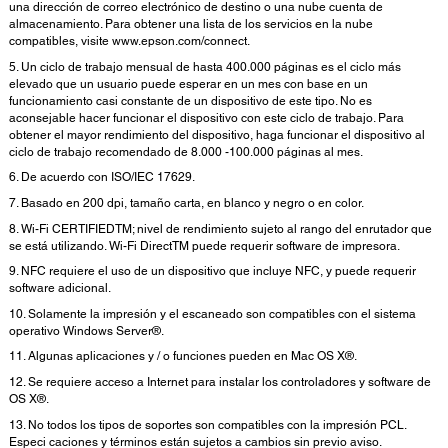
una dirección de correo electrónico de destino o una nube cuenta de
almacenamiento. Para obtener una lista de los servicios en la nube
compatibles, visite www.epson.com/connect.
5. Un ciclo de trabajo mensual de hasta 400.000 páginas es el ciclo más
elevado que un usuario puede esperar en un mes con base en un
funcionamiento casi constante de un dispositivo de este tipo. No es
aconsejable hacer funcionar el dispositivo con este ciclo de trabajo. Para
obtener el mayor rendimiento del dispositivo, haga funcionar el dispositivo al
ciclo de trabajo recomendado de 8.000 -100.000 páginas al mes.
6. De acuerdo con ISO/IEC 17629.
7. Basado en 200 dpi, tamaño carta, en blanco y negro o en color.
8. Wi-Fi CERTIFIEDTM; nivel de rendimiento sujeto al rango del enrutador que
se está utilizando. Wi-Fi DirectTM puede requerir software de impresora.
9. NFC requiere el uso de un dispositivo que incluye NFC, y puede requerir
software adicional.
10. Solamente la impresión y el escaneado son compatibles con el sistema
operativo Windows Server®.
11. Algunas aplicaciones y / o funciones pueden en Mac OS X®.
12. Se requiere acceso a Internet para instalar los controladores y software de
OS X®.
13. No todos los tipos de soportes son compatibles con la impresión PCL.
Especi caciones y términos están sujetos a cambios sin previo aviso.