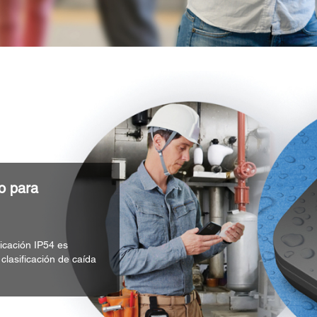
o para
icación IP54 es
 clasificación de caída