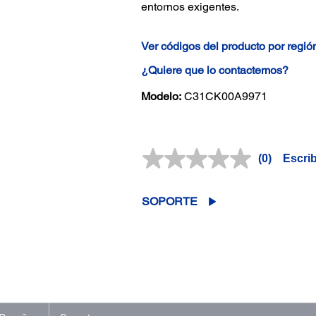
entornos exigentes.
Ver códigos del producto por regió
¿Quiere que lo contactemos?
Modelo:
C31CK00A9971
(0)
Escri
Sin
puntuación
Enlace
en
SOPORTE
la
misma
página.