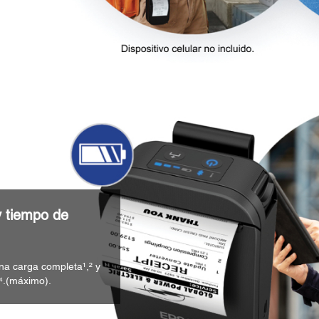
y tiempo de
na carga completa¹,² y
⁴.(máximo).