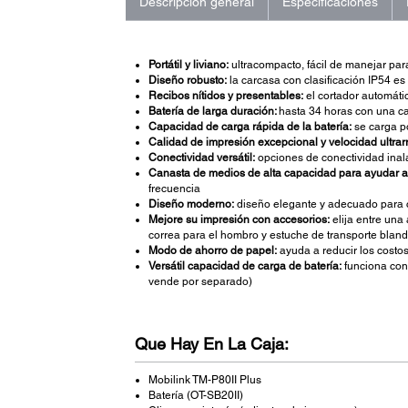
Descripción general
Especificaciones
Portátil y liviano:
ultracompacto, fácil de manejar para 
Diseño robusto:
la carcasa con clasificación IP54 es 
Recibos nítidos y presentables:
el cortador automáti
Batería de larga duración:
hasta 34 horas con una c
Capacidad de carga rápida de la batería:
se carga po
Calidad de impresión excepcional y velocidad ultrar
Conectividad versátil:
opciones de conectividad inalá
Canasta de medios de alta capacidad para ayudar a 
frecuencia
Diseño moderno:
diseño elegante y adecuado para
Mejore su impresión con accesorios:
elija entre una
correa para el hombro y estuche de transporte blan
Modo de ahorro de papel:
ayuda a reducir los costos
Versátil capacidad de carga de batería:
funciona con 
vende por separado)
Que Hay En La Caja:
Mobilink TM-P80II Plus
Batería (OT-SB20II)