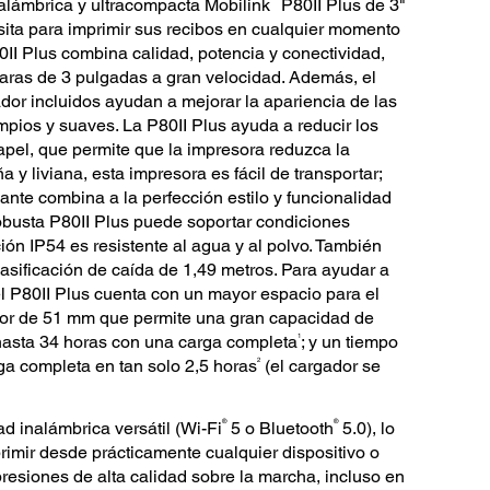
nalámbrica y ultracompacta Mobilink
P80II Plus de 3"
esita para imprimir sus recibos en cualquier momento
0II Plus combina calidad, potencia y conectividad,
laras de 3 pulgadas a gran velocidad. Además, el
ador incluidos ayudan a mejorar la apariencia de las
mpios y suaves. La P80II Plus ayuda a reducir los
pel, que permite que la impresora reduzca la
 y liviana, esta impresora es fácil de transportar;
nte combina a la perfección estilo y funcionalidad
obusta P80II Plus puede soportar condiciones
ión IP54 es resistente al agua y al polvo. También
lasificación de caída de 1,49 metros. Para ayudar a
el P80II Plus cuenta con un mayor espacio para el
ior de 51 mm que permite una gran capacidad de
1
 hasta 34 horas con una carga completa
; y un tiempo
2
ga completa en tan solo 2,5 horas
(el cargador se
®
®
d inalámbrica versátil (Wi-Fi
5 o Bluetooth
5.0), lo
rimir desde prácticamente cualquier dispositivo o
presiones de alta calidad sobre la marcha, incluso en