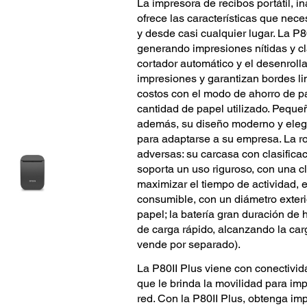
La impresora de recibos portátil, i
ofrece las características que nec
y desde casi cualquier lugar. La P8
generando impresiones nítidas y c
cortador automático y el desenroll
impresiones y garantizan bordes li
costos con el modo de ahorro de pa
cantidad de papel utilizado. Pequeña
además, su diseño moderno y elega
para adaptarse a su empresa. La r
adversas: su carcasa con clasificac
soporta un uso riguroso, con una c
maximizar el tiempo de actividad, 
consumible, con un diámetro exter
papel; la batería gran duración de
de carga rápido, alcanzando la car
vende por separado).
La P80II Plus viene con conectivida
que le brinda la movilidad para imp
red. Con la P80II Plus, obtenga im