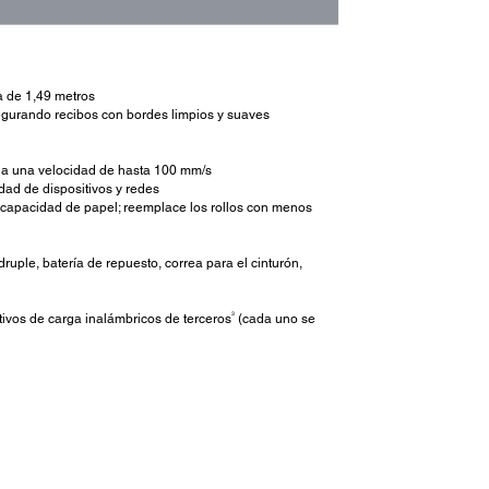
da de 1,49 metros
segurando recibos con bordes limpios y suaves
s a una velocidad de hasta 100 mm/s
dad de dispositivos y redes
 capacidad de papel; reemplace los rollos con menos
uple, batería de repuesto, correa para el cinturón,
3
ivos de carga inalámbricos de terceros
(cada uno se