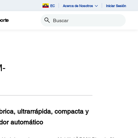
EC
Acerca de Nosotros
Iniciar Sesión
orte
Buscar
M-
brica, ultrarrápida, compacta y
ador automático
™