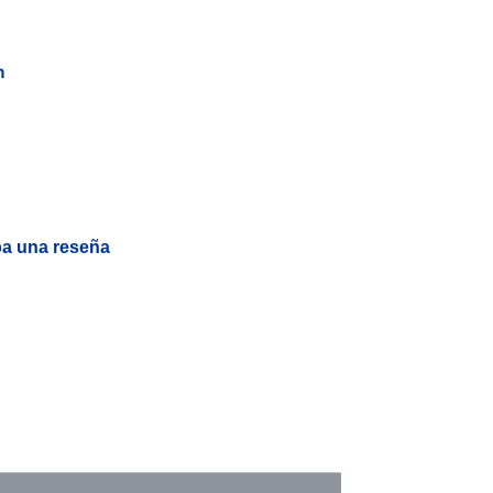
n
ba una reseña
.