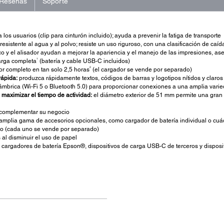
Reseñas
Soporte
los usuarios (clip para cinturón incluido); ayuda a prevenir la fatiga de transporte
resistente al agua y al polvo; resiste un uso riguroso, con una clasificación de caí
co y el alisador ayudan a mejorar la apariencia y el manejo de las impresiones, a
1
arga completa
(batería y cable USB-C incluidos)
2
r completo en tan solo 2,5 horas
(el cargador se vende por separado)
rápida:
produzca rápidamente textos, códigos de barras y logotipos nítidos y claro
mbrica (Wi-Fi 5 o Bluetooth 5.0) para proporcionar conexiones a una amplia varie
maximizar el tiempo de actividad:
el diámetro exterior de 51 mm permite una gran
 complementar su negocio
 amplia gama de accesorios opcionales, como cargador de batería individual o cuádr
do (cada uno se vende por separado)
 al disminuir el uso de papel
cargadores de batería Epson®, dispositivos de carga USB-C de terceros y disposit