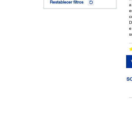
Restablecer filtros
a
e
c
D
e
s
S