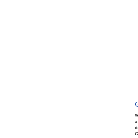
W
a
d
G