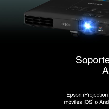
Soporte
A
Epson iProjection
*
móviles iOS
o And