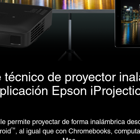
 técnico de proyector ina
plicación Epson iProjecti
 le permite proyectar de forma inalámbrica desd
TM
roid
, al igual que con Chromebooks, comput