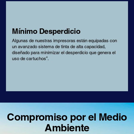
comparación con las
3
impresoras láser a color
. En un
estudio reciente, estas
impresoras generaron hasta un
53% menos de residuos que las
Mínimo Desperdicio
3
impresoras láser a color
.
Algunas de nuestras impresoras están equipadas con
un avanzado sistema de tinta de alta capacidad,
diseñado para minimizar el desperdicio que genera el
4
uso de cartuchos
.
Compromiso por el Medio
Ambiente