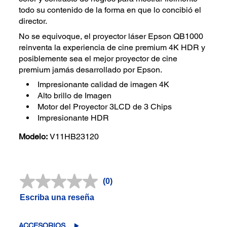
todo su contenido de la forma en que lo concibió el
director.
No se equivoque, el proyector láser Epson QB1000
reinventa la experiencia de cine premium 4K HDR y
posiblemente sea el mejor proyector de cine
premium jamás desarrollado por Epson.
Impresionante calidad de imagen 4K
Alto brillo de Imagen
Motor del Proyector 3LCD de 3 Chips
Impresionante HDR
Modelo:
V11HB23120
(0)
Sin
puntuación.
Escriba una reseña
Enlace
en
la
misma
ACCESORIOS