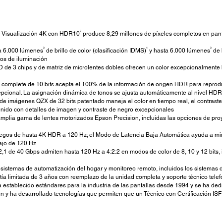
2
 Visualización 4K con HDR10
produce 8,29 millones de píxeles completos en pa
3
4
3
ta 6.000 lúmenes
de brillo de color (clasificación IDMS)
y hasta 6.000 lúmenes
de b
os de iluminación
D de 3 chips y de matriz de microlentes dobles ofrecen un color excepcionalmente b
complete de 10 bits acepta el 100% de la información de origen HDR para repro
cepcional. La asignación dinámica de tonos se ajusta automáticamente al nivel HD
 imágenes QZX de 32 bits patentado maneja el color en tiempo real, el contraste,
enido con detalles de imagen y contraste de negro excepcionales
plia gama de lentes motorizados Epson Precision, incluidas las opciones de proyec
egos de hasta 4K HDR a 120 Hz; el Modo de Latencia Baja Automática ayuda a minim
ajo de 120 Hz
 de 40 Gbps admiten hasta 120 Hz a 4:2:2 en modos de color de 8, 10 y 12 bits, i
n sistemas de automatización del hogar y monitoreo remoto, incluidos los sistemas 
ía limitada de 3 años con reemplazo de la unidad completa y soporte técnico telefón
 establecido estándares para la industria de las pantallas desde 1994 y se ha dedi
n y ha desarrollado tecnologías que permiten que un Técnico con Certificación IS