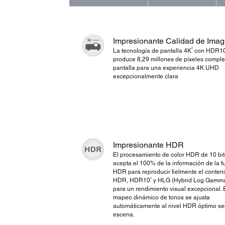
Impresionante Calidad de Ima
3
La tecnología de pantalla 4K
con HDR1
produce 8,29 millones de píxeles comple
pantalla para una experiencia 4K UHD
excepcionalmente clara
Impresionante HDR
El procesamiento de color HDR de 10 bit
acepta el 100% de la información de la f
HDR para reproducir fielmente el conten
4
HDR, HDR10
y HLG (Hybrid Log Gamm
para un rendimiento visual excepcional. 
mapeo dinámico de tonos se ajusta
automáticamente al nivel HDR óptimo se
escena.