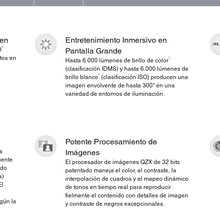
gen
Entretenimiento Inmersivo en
4
0
Pantalla Grande
tos en
1
Hasta 6.000 lúmenes de brillo de color
(clasificación IDMS) y hasta 6.000 lúmenes de
2
brillo blanco
(clasificación ISO) producen una
imagen envolvente de hasta 300" en una
variedad de entornos de iluminación.
Potente Procesamiento de
s
Imágenes
uente
El procesador de imágenes QZX de 32 bits
ido
patentado maneja el color, el contraste, la
a)
interpolación de cuadros y el mapeo dinámico
El
de tonos en tiempo real para reproducir
fielmente el contenido con detalles de imagen
gún la
y contraste de negros excepcionales.