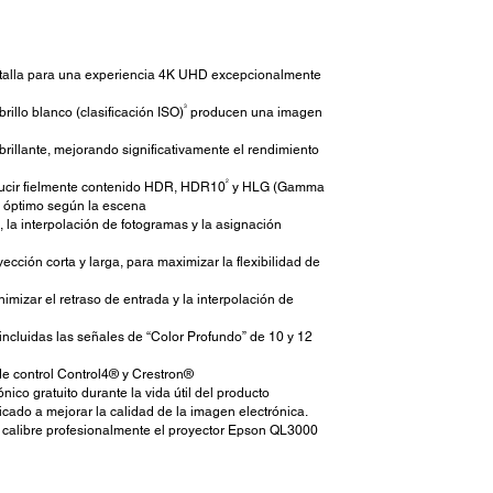
ntalla para una experiencia 4K UHD excepcionalmente
3
rillo blanco (clasificación ISO)
producen una imagen
rillante, mejorando significativamente el rendimiento
2
ducir fielmente contenido HDR, HDR10
y HLG (Gamma
R óptimo según la escena
 la interpolación de fotogramas y la asignación
ción corta y larga, para maximizar la flexibilidad de
izar el retraso de entrada y la interpolación de
ncluidas las señales de “Color Profundo” de 10 y 12
de control Control4® y Crestron®
ico gratuito durante la vida útil del producto
cado a mejorar la calidad de la imagen electrónica.
F calibre profesionalmente el proyector Epson QL3000