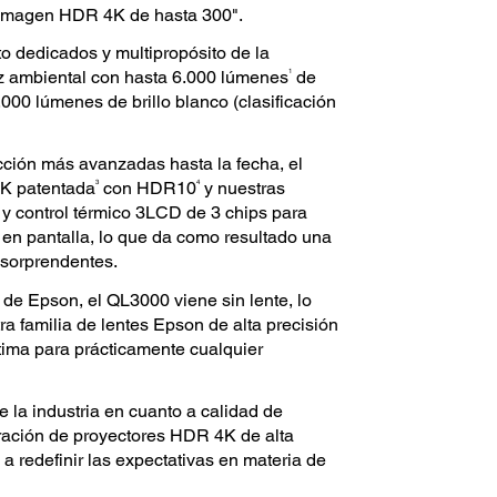
imagen HDR 4K de hasta 300".
to dedicados y multipropósito de la
1
uz ambiental con hasta 6.000 lúmenes
de
6.000 lúmenes de brillo blanco (clasificación
cción más avanzadas hasta la fecha, el
3
4
4K patentada
con HDR10
y nuestras
 y control térmico 3LCD de 3 chips para
 en pantalla, lo que da como resultado una
 sorprendentes.
 de Epson, el QL3000 viene sin lente, lo
tra familia de lentes Epson de alta precisión
tima para prácticamente cualquier
 la industria en cuanto a calidad de
ración de proyectores HDR 4K de alta
a redefinir las expectativas en materia de