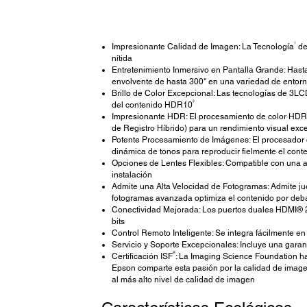
1
Impresionante Calidad de Imagen: La Tecnología
de
nítida
Entretenimiento Inmersivo en Pantalla Grande: Has
envolvente de hasta 300" en una variedad de entorn
Brillo de Color Excepcional: Las tecnologías de 3LC
2
del contenido HDR10
Impresionante HDR: El procesamiento de color HDR 
de Registro Híbrido) para un rendimiento visual ex
Potente Procesamiento de Imágenes: El procesador de
dinámica de tonos para reproducir fielmente el cont
Opciones de Lentes Flexibles: Compatible con una am
instalación
Admite una Alta Velocidad de Fotogramas: Admite ju
fotogramas avanzada optimiza el contenido por deb
Conectividad Mejorada: Los puertos duales HDMI® 2,1
bits
Control Remoto Inteligente: Se integra fácilmente e
Servicio y Soporte Excepcionales: Incluye una garant
®
Certificación ISF
: La Imaging Science Foundation ha
Epson comparte esta pasión por la calidad de image
al más alto nivel de calidad de imagen