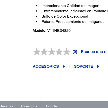
Impresionante Calidad de Imagen
Entretenimiento Inmersivo en Pantalla
Brillo de Color Excepcional
Potente Procesamiento de Imágenes
Modelo:
V11HB34820
(0)
Escriba una r
Sin
puntuación.
Enlace
en
ACCESORIOS
SOPORTE
la
misma
página.
Reseñas
Accesorios
Soporte