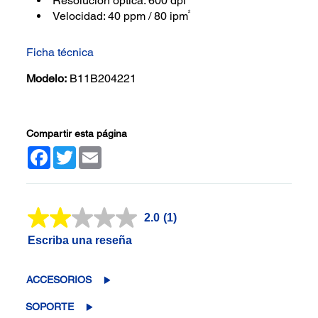
Resolución óptica: 600 dpi
2
Velocidad: 40 ppm / 80 ipm
Ficha técnica
Modelo:
B11B204221
Compartir esta página
Facebook
Twitter
Email
2.0
(1)
Lea
1
Escriba una reseña
reseña.
Enlace
en
la
ACCESORIOS
misma
página.
SOPORTE