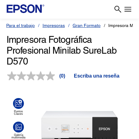
Para el trabajo
Impresoras
Gran Formato
Impresora Mini
Impresora Fotográfica
Profesional Minilab SureLab
D570
(0)
Escriba una reseña
Sin
puntuación.
Enlace
en
la
misma
página.