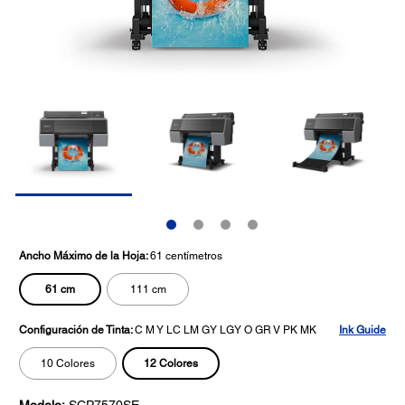
Ancho Máximo de la Hoja:
61 centímetros
61 cm
111 cm
Configuración de Tinta:
C M Y LC LM GY LGY O GR V PK MK
Ink Guide
12 Colores
10 Colores