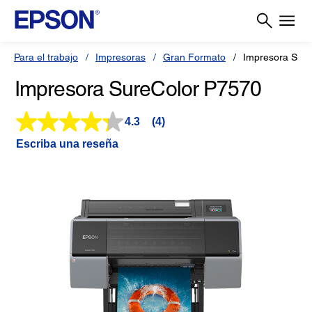
Para el trabajo
Impresoras
Gran Formato
Impresora Sur
Impresora SureColor P7570
4.3
(4)
Lea
4
Escriba una reseña
reseñas.
Enlace
en
la
misma
página.