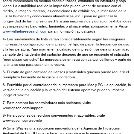
sobre impresiones en medios especializados, exhibidos en interiores y bajo
vidrio. La estabilidad real de la impresión puede variar de acuerdo con el
medio, la imagen impresa, las condiciones de exhibición, la intensidad de la
luz, la humedad y condiciones atmosféricas, etc. Epson no garantiza la
longevidad de las impresiones. Para una máxima vida y duración, exhiba todas
sus impresiones bajo vidrio, lamínelas o almacénelas apropiadamente. Visite
www.wilhelm-research.com
para información actualizada.
4- Los rendimientos de tinta varían considerablemente según las imágenes
impresas, la configuración de impresión, el tipo de papel, la frecuencia de uso
y la temperatura. Para mantener la calidad de impresión, se deja una cantidad
variable de tinta dentro del cartucho después de que se enciende el indicador
"reemplazar cartucho”. La impresora se entrega con cartuchos llenos y parte de
la tinta se usa para curar la impresora.
5- El corte de gran cantidad de lienzos y materiales gruesos puede requerir el
reemplazo frecuente de la cuchilla cortadora.
6- Permitido por el controlador de la impresora para Mac y PC. La aplicación, la
versión de la aplicación y la versión del sistema operativo pueden limitar la
longitud máxima.
7- Para obtener los controladores más recientes, visite
www.epson.com/support
8- Para opciones de reciclaje convenientes y razonables, visite
www.epson.com/recycle
9- SmartWay es una asociación innovadora de la Agencia de Protección
Ambiental de EE. UU. que reduce los gases de efecto invernadero y otros