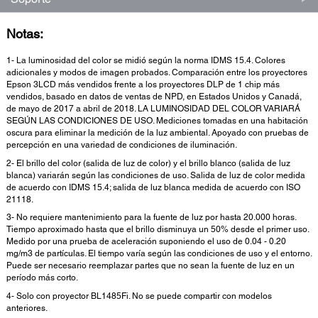
Notas:
1- La luminosidad del color se midió según la norma IDMS 15.4. Colores
adicionales y modos de imagen probados. Comparación entre los proyectores
Epson 3LCD más vendidos frente a los proyectores DLP de 1 chip más
vendidos, basado en datos de ventas de NPD, en Estados Unidos y Canadá,
de mayo de 2017 a abril de 2018. LA LUMINOSIDAD DEL COLOR VARIARÁ
SEGÚN LAS CONDICIONES DE USO. Mediciones tomadas en una habitación
oscura para eliminar la medición de la luz ambiental. Apoyado con pruebas de
percepción en una variedad de condiciones de iluminación.
2- El brillo del color (salida de luz de color) y el brillo blanco (salida de luz
blanca) variarán según las condiciones de uso. Salida de luz de color medida
de acuerdo con IDMS 15.4; salida de luz blanca medida de acuerdo con ISO
21118.
3- No requiere mantenimiento para la fuente de luz por hasta 20.000 horas.
Tiempo aproximado hasta que el brillo disminuya un 50% desde el primer uso.
Medido por una prueba de aceleración suponiendo el uso de 0.04 - 0.20
mg/m3 de partículas. El tiempo varía según las condiciones de uso y el entorno.
Puede ser necesario reemplazar partes que no sean la fuente de luz en un
período más corto.
4- Solo con proyector BL1485Fi. No se puede compartir con modelos
anteriores.