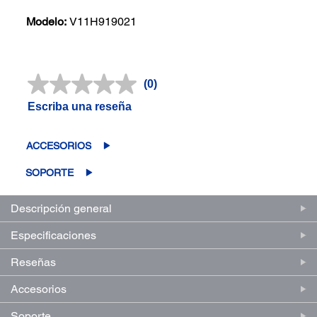
Modelo:
V11H919021
(0)
Sin
puntuación.
Escriba una reseña
Enlace
en
la
misma
ACCESORIOS
página.
SOPORTE
Descripción general
Especificaciones
Reseñas
Accesorios
Soporte