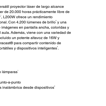
rsátil proyector láser de largo alcance
er de 20.000 horas prácticamente libre de
1
r
, L200W ofrece un rendimiento
2
onal. Con 4.200 lúmenes de brillo
y una
 imágenes en pantalla ancha, coloridas y
del aula. Además, viene con una variedad de
incluido un potente altavoz de 16W y
iracast® para compartir contenido de
3
átiles y dispositivos inteligentes
.
1
in lámparas
punto-a-punto
3
a inalámbrica desde dispositivos