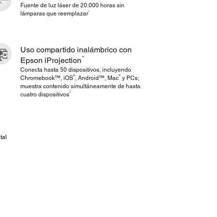
Fuente de luz láser de 20.000 horas sin
1
lámparas que reemplazar
Uso compartido inalámbrico con
™
Epson iProjection
Conecta hasta 50 dispositivos, incluyendo
®
®
Chromebook™, iOS
, Android™, Mac
y PCs;
muestra contenido simultáneamente de hasta
3
cuatro dispositivos
tal