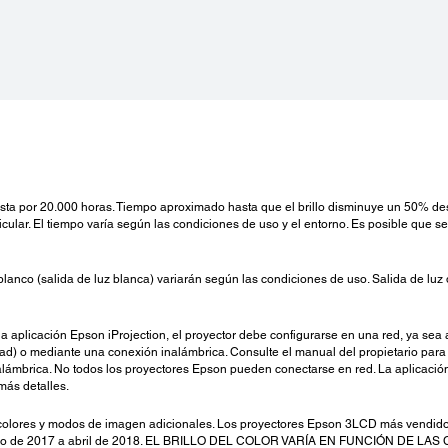
asta por 20.000 horas. Tiempo aproximado hasta que el brillo disminuye un 50% de
icular. El tiempo varía según las condiciones de uso y el entorno. Es posible que 
o del blanco (salida de luz blanca) variarán según las condiciones de uso. Salida de 
la aplicación Epson iProjection, el proyector debe configurarse en una red, ya sea a
dad) o mediante una conexión inalámbrica. Consulte el manual del propietario pa
alámbrica. No todos los proyectores Epson pueden conectarse en red. La aplicación
más detalles.
 colores y modos de imagen adicionales. Los proyectores Epson 3LCD más vendido
mayo de 2017 a abril de 2018. EL BRILLO DEL COLOR VARÍA EN FUNCIÓN DE L