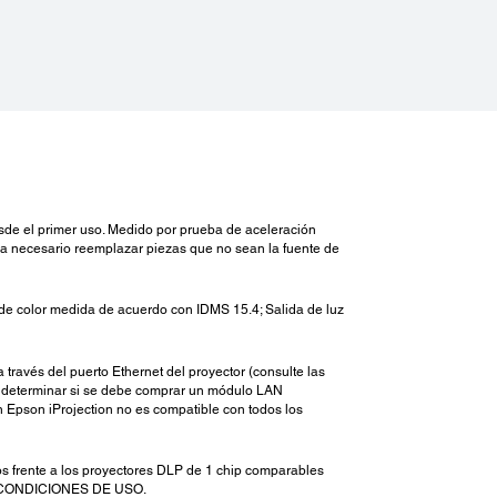
sde el primer uso. Medido por prueba de aceleración
sea necesario reemplazar piezas que no sean la fuente de
luz de color medida de acuerdo con IDMS 15.4; Salida de luz
 través del puerto Ethernet del proyector (consulte las
ra determinar si se debe comprar un módulo LAN
 Epson iProjection no es compatible con todos los
s frente a los proyectores DLP de 1 chip comparables
AS CONDICIONES DE USO.