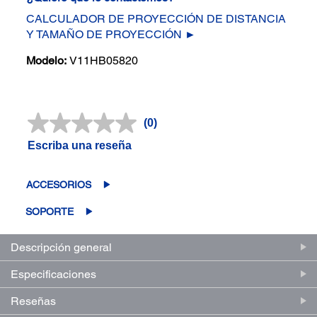
CALCULADOR DE PROYECCIÓN DE DISTANCIA
Y TAMAÑO DE PROYECCIÓN ►
Modelo:
V11HB05820
(0)
Sin
puntuación.
Escriba una reseña
Enlace
en
la
misma
ACCESORIOS
página.
SOPORTE
Descripción general
Especificaciones
Reseñas