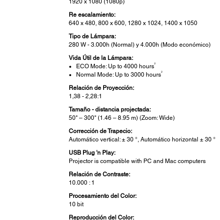
1920 x 1080 (1080p)
Re escalamiento:
640 x 480, 800 x 600, 1280 x 1024, 1400 x 1050
Tipo de Lámpara:
280 W - 3.000h (Normal) y 4.000h (Modo económico)
Vida Útil de la Lámpara:
2
ECO Mode: Up to 4000 hours
2
Normal Mode: Up to 3000 hours
Relación de Proyección:
1,38 - 2,28:1
Tamaño - distancia projectada:
50" – 300" (1.46 – 8.95 m) (Zoom: Wide)
Corrección de Trapecio:
Automático vertical: ± 30 °, Automático horizontal ± 30 °
USB Plug 'n Play:
Projector is compatible with PC and Mac computers
Relación de Contraste:
10.000 : 1
Procesamiento del Color:
10 bit
Reproducción del Color: