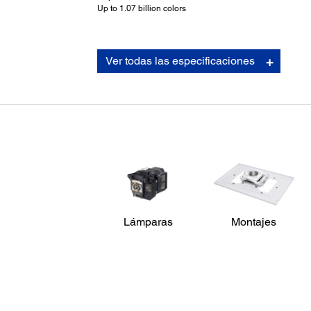
Up to 1.07 billion colors
Detalles del Proyector:
Ver todas las especificaciones
Formatos de Proyección:
NTSC: 480 lines, PAL: 576 lines(Depends on observation
the multi-burst pattern)
Modos de Color:
Pizarra, Dinámico, Foto, Presentación, sRGB, Teatro, Piz
blanca, DICOM SIM
Conexiones de Entrada:
NTSC/NTSC4.43/PAL/M-PAL/N-PAL/PAL60/SECAM
Interfaces:
USB (Type A)
USB (Type B)
Computer 1
Lámparas
Montajes
Computer 2
HDMI 1/MHL
HDMI 2
Video
Audio R & L
Audio 1
Audio 2