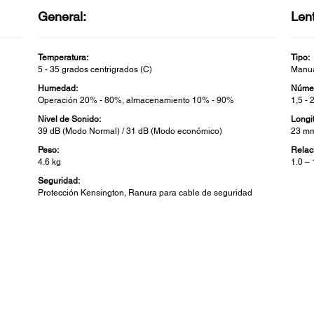
General:
Len
Temperatura:
Tipo:
5 - 35 grados centrigrados (C)
Manu
Humedad:
Númer
Operación 20% - 80%, almacenamiento 10% - 90%
1,5 - 
Nivel de Sonido:
Longi
39 dB (Modo Normal) / 31 dB (Modo económico)
23 mm
Peso:
Relac
4.6 kg
1.0 – 
Seguridad:
Protección Kensington, Ranura para cable de seguridad