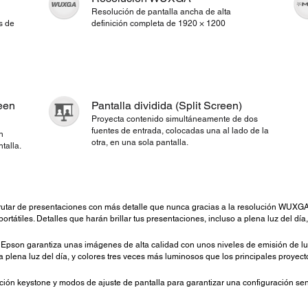
Resolución de pantalla ancha de alta
s de
definición completa de 1920 × 1200
een
Pantalla dividida (Split Screen)
Proyecta contenido simultáneamente de dos
fuentes de entrada, colocadas una al lado de la
n
otra, en una sola pantalla.
talla.
utar de presentaciones con más detalle que nunca gracias a la resolución WUXGA
rtátiles. Detalles que harán brillar tus presentaciones, incluso a plena luz del dí
pson garantiza unas imágenes de alta calidad con unos niveles de emisión de luz
a plena luz del día, y colores tres veces más luminosos que los principales proyec
ión keystone y modos de ajuste de pantalla para garantizar una configuración senc