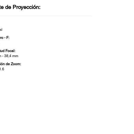
te de Proyección:
al
o - F:
2
tud Focal:
 - 38,4 mm
ión de Zoom:
1.6