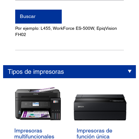
nombre
del
Buscar
producto
Por ejemplo: L455, WorkForce ES-500W, EpiqVision
FH02
Tipos de impresoras
Impresoras
Impresoras de
multifuncionales
función única