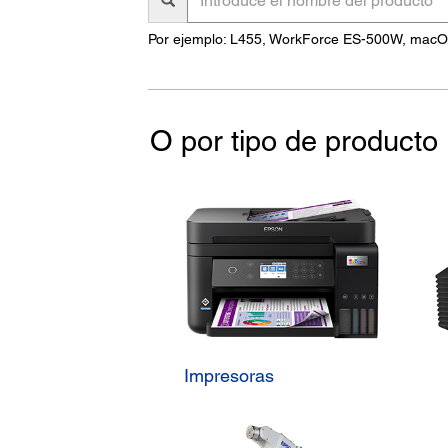
el
nombre
Por ejemplo: L455, WorkForce ES-500W, mac
del
producto
O por tipo de producto
Impresoras