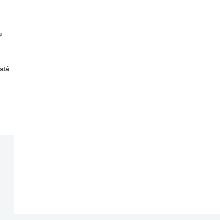
u
stá