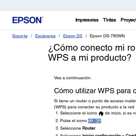
Impresoras
Tintas
Proyec
Soporte
Escáneres
Epson DS
Epson DS-790WN
¿Cómo conecto mi rou
WPS a mi producto?
Vea a continuación.
Cómo utilizar WPS para c
Si tiene un router o punto de acceso inalá
(WPS) para conectar su producto a la red.
Seleccione el icono
de inicio, si es 
Pulse el icono
.
Seleccione
Router
.
Seleccione
Iniciar configuración
o
Cambi