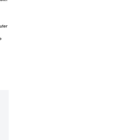
uter
e