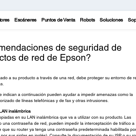
tores
Escáneres
Puntos de Venta
Robots
Soluciones
Sop
omendaciones de seguridad de
ctos de red de Epson?
zado a su producto a través de una red, debe proteger su entorno de r
s.
e indican a continuación pueden ayudar a impedir amenazas como la
orizado de líneas telefónicas y de fax y otras intrusiones.
 LAN inalámbrica
opiadas en su LAN inalámbrica que va a utilizar con su producto. Las
o una contraseña de red, pueden impedir la interceptación de tráfico a
le que su router ya tenga una contraseña predeterminada habilitada po
, por sus siglas en inglés). Consulte la documentación de su ISP o su ro