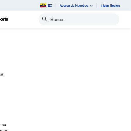
EC
Acerca de Nosotros
Iniciar Sesión
orte
Buscar
ed
r su
uter