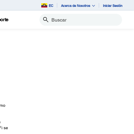
EC
Acerca de Nosotros
Iniciar Sesión
orte
Buscar
omo
n
Fi se