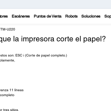
tores
Escáneres
Puntos de Venta
Robots
Soluciones
Sop
 TM-U220
e la impresora corte el papel?
stos son: ESC i (Corte de papel completo.)
solamente,
anza 11 líneas
 completo
 tres sitios.