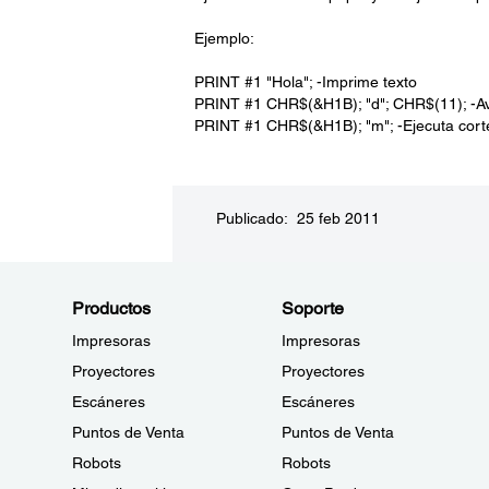
Ejemplo:
PRINT #1 "Hola"; -Imprime texto
PRINT #1 CHR$(&H1B); "d"; CHR$(11); -Av
PRINT #1 CHR$(&H1B); "m"; -Ejecuta corte
Publicado: 25 feb 2011
Productos
Soporte
Impresoras
Impresoras
Proyectores
Proyectores
Escáneres
Escáneres
Puntos de Venta
Puntos de Venta
Robots
Robots