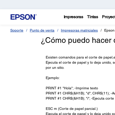
Impresoras
Tintas
Proyec
Soporte
Punto de venta
Impresoras matriciales
Epson
¿Cómo puedo hacer qu
Existen comandos para el corte de papel,e
Ejecuta el corte de papel y lo deja unido, 
por un sitio.
Ejemplo:
PRINT #1 "Hola"; -Imprime texto
PRINT #1 CHR$(&H1B); "d"; CHR$(11); -Av
PRINT #1 CHR$(&H1B); "i"; -Ejecuta corte
ESC m (Corte de papel parcial.)
Ejecuta el corte de papel y lo deja unido por