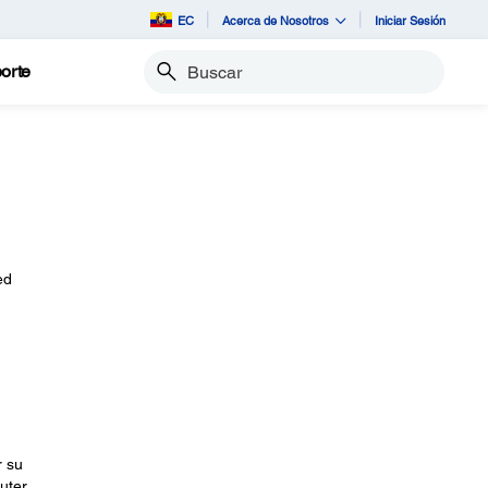
EC
Acerca de Nosotros
Iniciar Sesión
orte
Buscar
ed
r su
uter