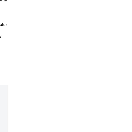
uter
e