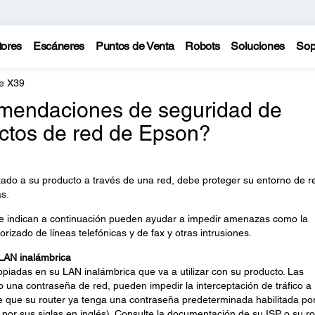
tores
Escáneres
Puntos de Venta
Robots
Soluciones
Sop
e X39
omendaciones de seguridad de
ctos de red de Epson?
zado a su producto a través de una red, debe proteger su entorno de r
s.
e indican a continuación pueden ayudar a impedir amenazas como la
orizado de líneas telefónicas y de fax y otras intrusiones.
 LAN inalámbrica
opiadas en su LAN inalámbrica que va a utilizar con su producto. Las
o una contraseña de red, pueden impedir la interceptación de tráfico a
le que su router ya tenga una contraseña predeterminada habilitada po
, por sus siglas en inglés). Consulte la documentación de su ISP o su ro