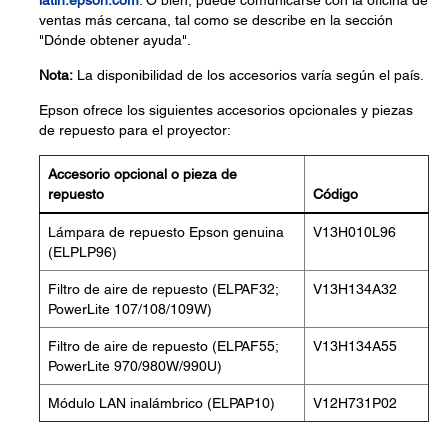
latin.epson.com
. O bien, puede comunicarse con la oficina de
ventas más cercana, tal como se describe en la sección
"Dónde obtener ayuda".
Nota:
La disponibilidad de los accesorios varía según el país.
Epson ofrece los siguientes accesorios opcionales y piezas
de repuesto para el proyector:
Accesorio opcional o pieza de
repuesto
Código
Lámpara de repuesto Epson genuina
V13H010L96
(ELPLP96)
Filtro de aire de repuesto (ELPAF32;
V13H134A32
PowerLite 107/108/109W)
Filtro de aire de repuesto (ELPAF55;
V13H134A55
PowerLite 970/980W/990U)
Módulo LAN inalámbrico (ELPAP10)
V12H731P02