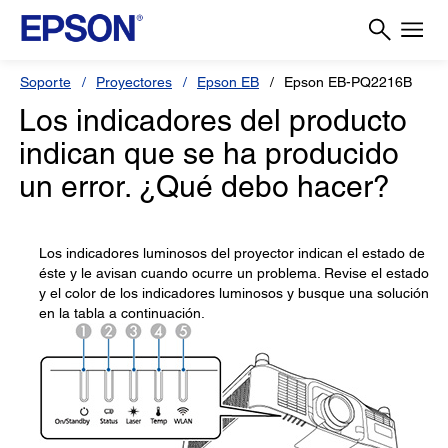
Soporte
Proyectores
Epson EB
Epson EB-PQ2216B
Los indicadores del producto
indican que se ha producido
un error. ¿Qué debo hacer?
Los indicadores luminosos del proyector indican el estado de
éste y le avisan cuando ocurre un problema. Revise el estado
y el color de los indicadores luminosos y busque una solución
en la tabla a continuación.