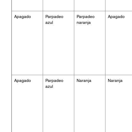
Apagado
Parpadeo
Parpadeo
Apagado
azul
naranja
Apagado
Parpadeo
Naranja
Naranja
azul