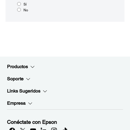
Sí
No
Productos
Soporte
Links Sugeridos
Empresa
Conéctate con Epson