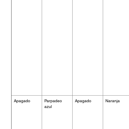
Apagado
Parpadeo
Apagado
Naranja
azul