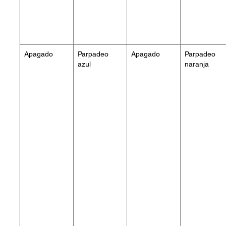
Apagado
Parpadeo
Apagado
Parpadeo
azul
naranja