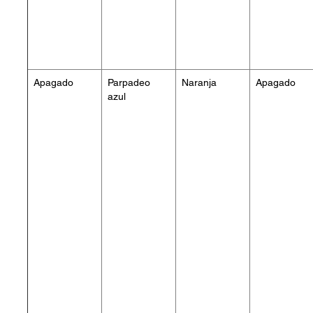
Apagado
Parpadeo
Naranja
Apagado
azul