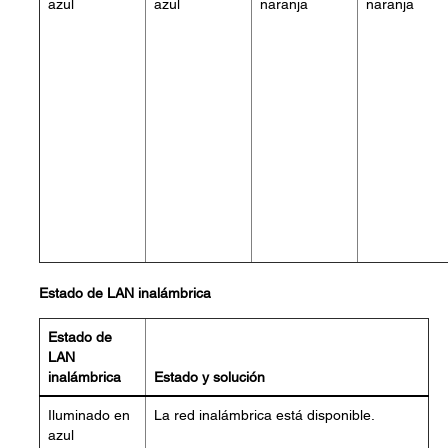
azul
azul
naranja
naranja
Estado de LAN inalámbrica
Estado de
LAN
inalámbrica
Estado y solución
Iluminado en
La red inalámbrica está disponible.
azul