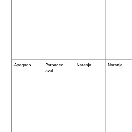
Apagado
Parpadeo
Naranja
Naranja
azul