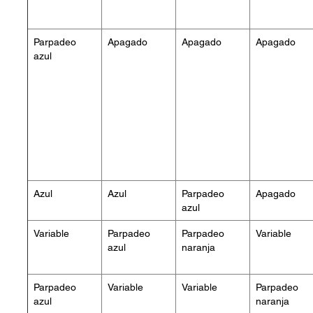
Parpadeo
Apagado
Apagado
Apagado
azul
Azul
Azul
Parpadeo
Apagado
azul
Variable
Parpadeo
Parpadeo
Variable
azul
naranja
Parpadeo
Variable
Variable
Parpadeo
azul
naranja