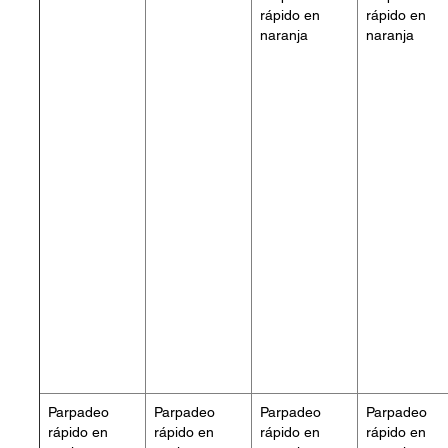
rápido en
rápido en
naranja
naranja
Parpadeo
Parpadeo
Parpadeo
Parpadeo
rápido en
rápido en
rápido en
rápido en