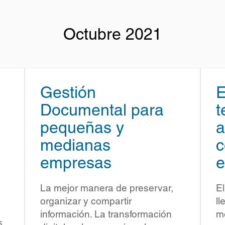
Octubre 2021
Gestión
E
Documental para
t
pequeñas y
a
medianas
c
empresas
e
La mejor manera de preservar,
El
organizar y compartir
ll
información. La transformación
mo
s