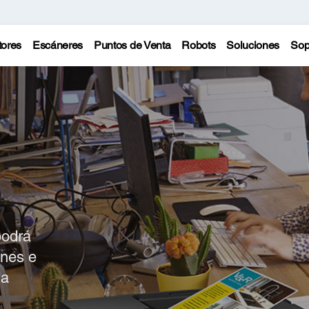
tores
Escáneres
Puntos de Venta
Robots
Soluciones
Sop
podrá
ones e
da