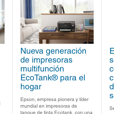
Nueva generación
E
de impresoras
s
multifunción
c
EcoTank® para el
c
hogar
d
s
Epson, empresa pionera y líder
d
mundial en impresoras de
S
tanque de tinta Ecotank, con una