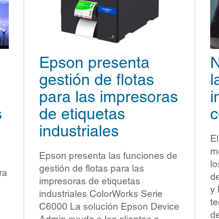
Epson presenta
N
gestión de flotas
l
para las impresoras
i
s
de etiquetas
c
industriales
El
mo
Epson presenta las funciones de
lo
gestión de flotas para las
ra
de
impresoras de etiquetas
y 
industriales ColorWorks Serie
te
C6000 La solución Epson Device
d
Admin ayuda a los clientes a