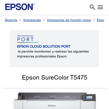
Soporte
Impresoras
Impresoras de función única
Epson 
EPSON CLOUD SOLUTION PORT
le permite monitorear y rastrear las siguientes
impresoras profesionales Epson.
Epson SureColor T5475